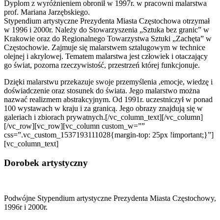
Dyplom z wyróżnieniem obronił w 1997r. w pracowni malarstwa
prof. Mariana Jarzębskiego.
Stypendium artystyczne Prezydenta Miasta Częstochowa otrzymał
w 1996 i 2000r. Należy do Stowarzyszenia „Sztuka bez granic” w
Krakowie oraz do Regionalnego Towarzystwa Sztuki „Zachęta” w
Częstochowie. Zajmuje się malarstwem sztalugowym w technice
olejnej i akrylowej. Tematem malarstwa jest człowiek i otaczający
go świat, pozorna rzeczywistość, przestrzeń której funkcjonuje.
Dzięki malarstwu przekazuje swoje przemyślenia ,emocje, wiedzę i
doświadczenie oraz stosunek do świata. Jego malarstwo można
nazwać realizmem abstrakcyjnym. Od 1991r. uczestniczył w ponad
100 wystawach w kraju i za granicą. Jego obrazy znajdują się w
galeriach i zbiorach prywatnych.[/vc_column_text][/vc_column]
[/vc_row][vc_row][vc_column custom_w=””
css=”.vc_custom_1537193111028{margin-top: 25px !important;}”]
[vc_column_text]
Dorobek artystyczny
Podwójne Stypendium artystyczne Prezydenta Miasta Częstochowy,
1996r i 2000r.